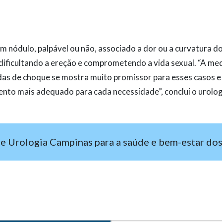
um nódulo, palpável ou não, associado a dor ou a curvatura d
ificultando a ereção e comprometendo a vida sexual. “A med
das de choque se mostra muito promissor para esses casos e
ento mais adequado para cada necessidade”, conclui o urolog
e Urologia Campinas para a saúde e bem-estar do