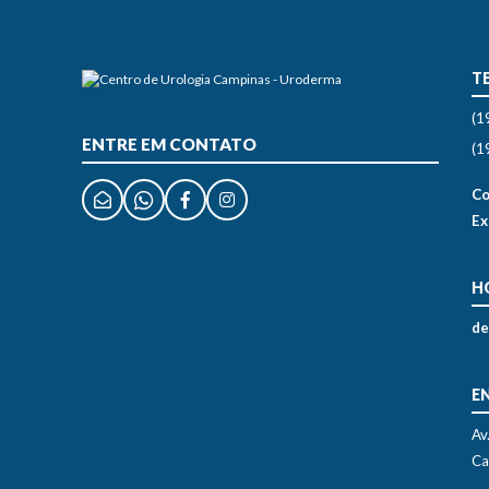
T
(1
ENTRE EM CONTATO
(1
Co
Ex
H
de
E
Av
Ca