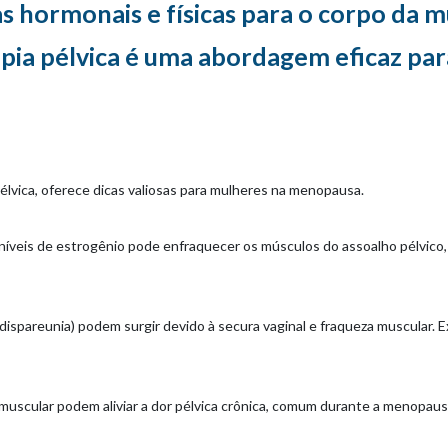
 hormonais e físicas para o corpo da m
rapia pélvica é uma abordagem eficaz par
élvica, oferece dicas valiosas para mulheres na menopausa.
íveis de estrogênio pode enfraquecer os músculos do assoalho pélvico, le
ispareunia) podem surgir devido à secura vaginal e fraqueza muscular. E
o muscular podem aliviar a dor pélvica crônica, comum durante a menopaus