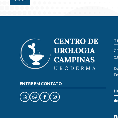
T
(1
(1
Co
Ex
ENTRE EM CONTATO
H
de
E