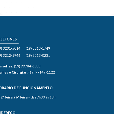
ELEFONES
9) 3231-5014
(19) 3213-1749
9) 3212-1946
(19) 3213-0231
nsultas:
(19) 99784-6588
ames e Cirurgias:
(19) 97149-1122
ORÁRIO DE FUNCIONAMENTO
 2ª feira à 6ª feira
– das 7h30 às 18h
NDEREÇO